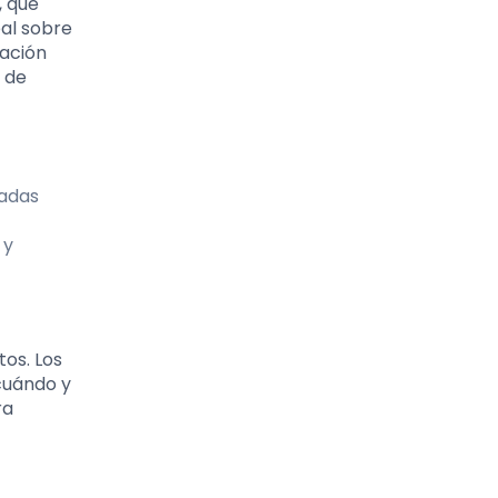
, que
eal sobre
zación
 de
zadas
 y
tos. Los
cuándo y
ra