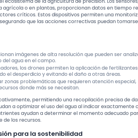
 ecosistema de la agricultura de precisión. Los sensores
a agrícola o en plantas, proporcionan datos en tiempo r
ctores críticos. Estos dispositivos permiten una monitori
 asegurando que las acciones correctivas puedan tomarse
cionan imágenes de alta resolución que pueden ser anali
so del agua en el campo.
adores, los drones permiten la aplicación de fertilizantes
o el desperdicio y evitando el daño a otras áreas.
car zonas problemáticas que requieren atención especial,
s recursos donde más se necesitan.
icativamente, permitiendo una recopilación precisa de da
dan a optimizar el uso del agua al indicar exactamente 
 nutrientes ayudan a determinar el momento adecuado pa
te de los recursos.
sión para la sostenibilidad