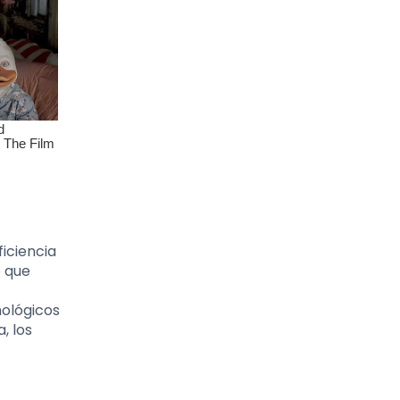
ficiencia
e que
nológicos
, los