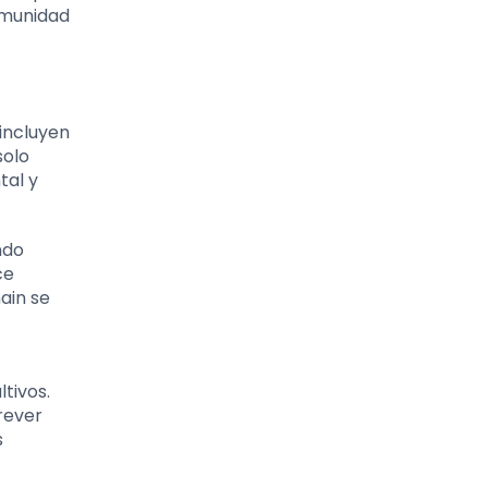
comunidad
 incluyen
solo
tal y
ndo
ce
ain se
ltivos.
rever
s