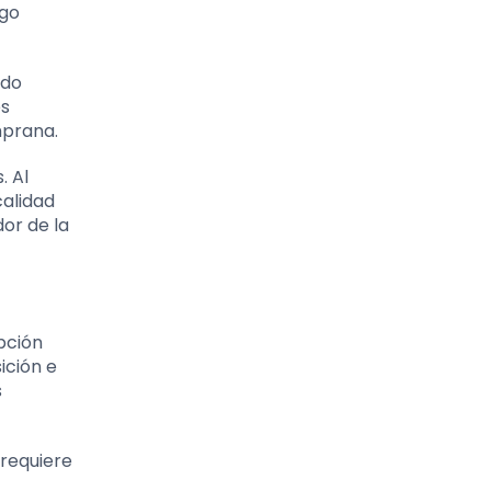
igo
ado
es
mprana.
. Al
calidad
or de la
pción
ición e
s
 requiere