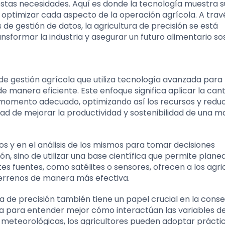
stas necesidades. Aquí es donde la tecnología muestra s
 optimizar cada aspecto de la operación agrícola. A trav
e gestión de datos, la agricultura de precisión se está
sformar la industria y asegurar un futuro alimentario sos
de gestión agrícola que utiliza tecnología avanzada para
e manera eficiente. Este enfoque significa aplicar la can
 momento adecuado, optimizando así los recursos y reduc
dad de mejorar la productividad y sostenibilidad de una 
os y en el análisis de los mismos para tomar decisiones
ión, sino de utilizar una base científica que permite plan
es fuentes, como satélites o sensores, ofrecen a los agri
terrenos de manera más efectiva.
ra de precisión también tiene un papel crucial en la cons
ogía para entender mejor cómo interactúan las variables de
s meteorológicas, los agricultores pueden adoptar prácti