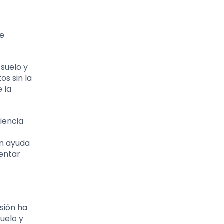
se
 suelo y
os sin la
 la
iencia
ón ayuda
mentar
sión ha
uelo y