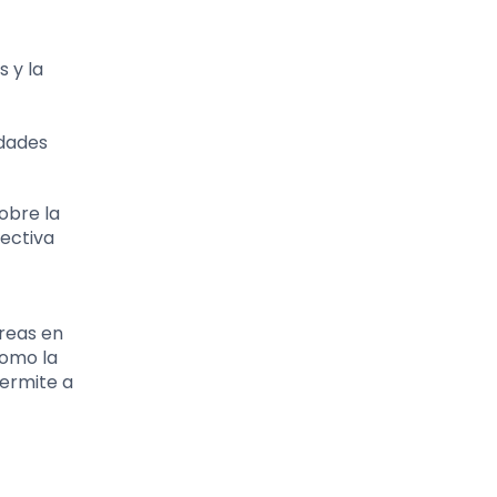
 y la
idades
obre la
fectiva
reas en
como la
permite a