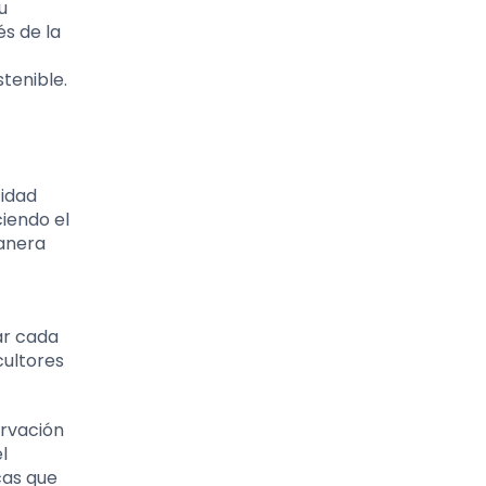
u
és de la
tenible.
tidad
iendo el
manera
ear cada
cultores
ervación
l
cas que