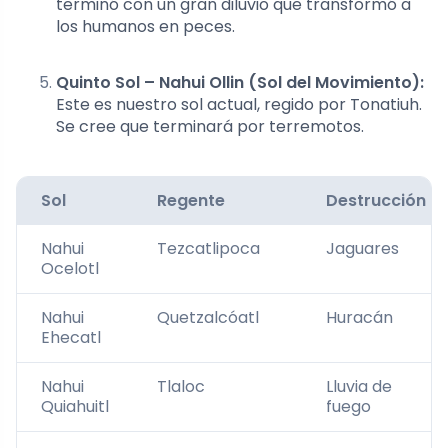
terminó con un gran diluvio que transformó a
los humanos en peces.
Quinto Sol – Nahui Ollin (Sol del Movimiento):
Este es nuestro sol actual, regido por Tonatiuh.
Se cree que terminará por terremotos.
Sol
Regente
Destrucción
Nahui
Tezcatlipoca
Jaguares
Ocelotl
Nahui
Quetzalcóatl
Huracán
Ehecatl
Nahui
Tlaloc
Lluvia de
Quiahuitl
fuego