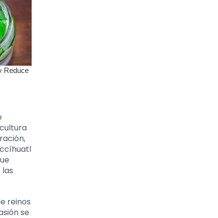
e
cultura
ración,
ccíhuatl
que
 las
e reinos
asión se