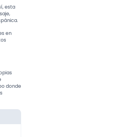
í, esta
saje,
spánica.
es en
tos
opias
e
mpo donde
as