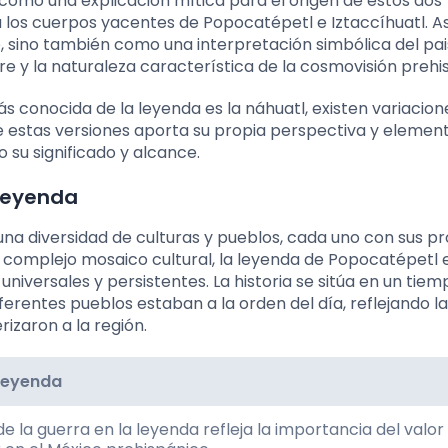
 como una explicación mítica para el origen de estos dos
los cuerpos yacentes de Popocatépetl e Iztaccíhuatl. As
, sino también como una interpretación simbólica del pai
re y la naturaleza característica de la cosmovisión prehi
s conocida de la leyenda es la náhuatl, existen variacion
e estas versiones aporta su propia perspectiva y elemen
o su significado y alcance.
 leyenda
a diversidad de culturas y pueblos, cada uno con sus pr
te complejo mosaico cultural, la leyenda de Popocatépetl 
universales y persistentes. La historia se sitúa en un tie
iferentes pueblos estaban a la orden del día, reflejando l
izaron a la región.
 leyenda
e la guerra en la leyenda refleja la importancia del valor