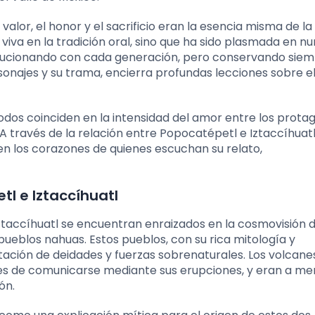
alor, el honor y el sacrificio eran la esencia misma de la
 viva en la tradición oral, sino que ha sido plasmada en 
volucionando con cada generación, pero conservando siem
rsonajes y su trama, encierra profundas lecciones sobre el
todos coinciden en la intensidad del amor entre los prota
. A través de la relación entre Popocatépetl e Iztaccíhuatl,
n los corazones de quienes escuchan su relato,
l e Iztaccíhuatl
ztaccíhuatl se encuentran enraizados en la cosmovisión d
pueblos nahuas. Estos pueblos, con su rica mitología y
stación de deidades y fuerzas sobrenaturales. Los volcane
aces de comunicarse mediante sus erupciones, y eran a m
ón.