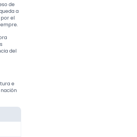
reso de
 queda a
 por el
siempre.
ora
s
cia del
tura e
a nación