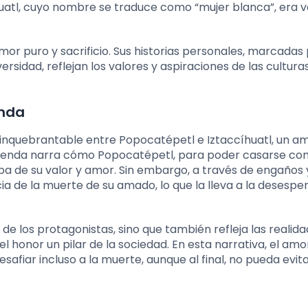
íhuatl, cuyo nombre se traduce como “mujer blanca”, era
or puro y sacrificio. Sus historias personales, marcadas 
sidad, reflejan los valores y aspiraciones de las cultura
enda
r inquebrantable entre Popocatépetl e Iztaccíhuatl, un a
a leyenda narra cómo Popocatépetl, para poder casarse co
ba de su valor y amor. Sin embargo, a través de engaños 
cia de la muerte de su amado, lo que la lleva a la desespe
 de los protagonistas, sino que también refleja las realid
 honor un pilar de la sociedad. En esta narrativa, el amo
iar incluso a la muerte, aunque al final, no pueda evita