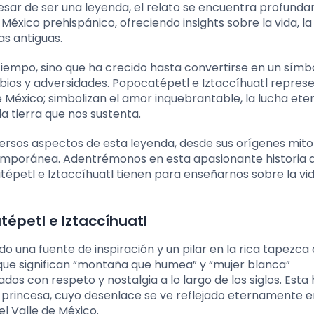
A pesar de ser una leyenda, el relato se encuentra profun
 México prehispánico, ofreciendo insights sobre la vida, l
as antiguas.
 tiempo, sino que ha crecido hasta convertirse en un símb
ambios y adversidades. Popocatépetl e Iztaccíhuatl repres
éxico; simbolizan el amor inquebrantable, la lucha ete
la tierra que nos sustenta.
iversos aspectos de esta leyenda, desde sus orígenes mito
temporánea. Adentrémonos en esta apasionante historia
épetl e Iztaccíhuatl tienen para enseñarnos sobre la vid
tépetl e Iztaccíhuatl
o una fuente de inspiración y un pilar en la rica tapezca 
que significan “montaña que humea” y “mujer blanca”
s con respeto y nostalgia a lo largo de los siglos. Esta h
 princesa, cuyo desenlace se ve reflejado eternamente e
el Valle de México.