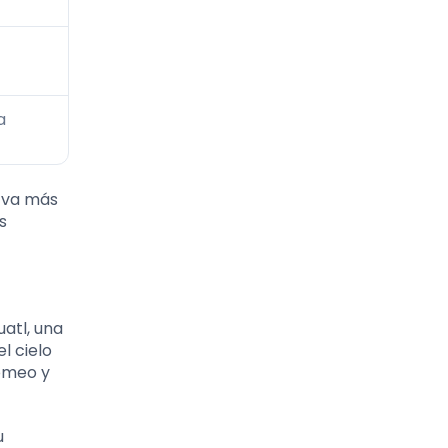
a
e va más
s
atl, una
l cielo
Romeo y
u