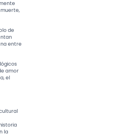
damente
a muerte,
olo de
entan
rna entre
lógicos
 de amor
a, el
cultural
istoria
n la