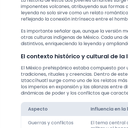
La historia de estos dos jóvenes amantes surge
imponentes volcanes, atribuyendo sus formas a 
leyenda no solo sirve como un relato romántico
reflejando la conexión intrínseca entre el homb
Es importante señalar que, aunque la versión má
otras culturas indígenas de México. Cada una d
distintivos, enriqueciendo la leyenda y ampliand
El contexto histórico y cultural de la
El México prehispánico estaba compuesto por un
tradiciones, rituales y creencias. Dentro de es
Iztaccíhuatl surge como uno de los relatos más 
los imperios en expansión y las alianzas entre d
dinámicas de poder y los conflictos que caracter
Aspecto
Influencia en la
Guerras y conflictos
El tema central d