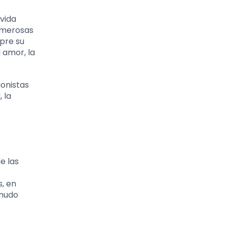
 vida
numerosas
pre su
 amor, la
gonistas
 la
e las
s, en
enudo