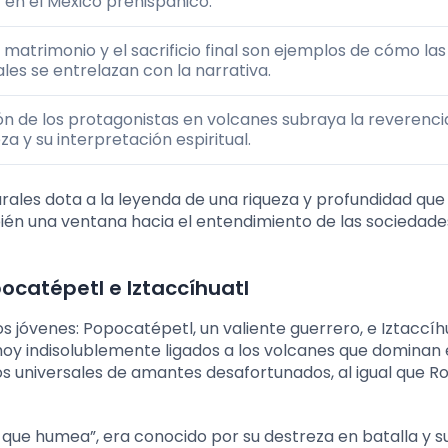
r en el México prehispánico.
matrimonio y el sacrificio final son ejemplos de cómo las
ales se entrelazan con la narrativa.
n de los protagonistas en volcanes subraya la reverenci
za y su interpretación espiritual.
urales dota a la leyenda de una riqueza y profundidad qu
bién una ventana hacia el entendimiento de las sociedade
ocatépetl e Iztaccíhuatl
 jóvenes: Popocatépetl, un valiente guerrero, e Iztaccíhu
y indisolublemente ligados a los volcanes que dominan e
os universales de amantes desafortunados, al igual que 
que humea”, era conocido por su destreza en batalla y s