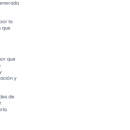
 venerada
por la
s que
mor que
n
y
ración y
ades de
r
rla.