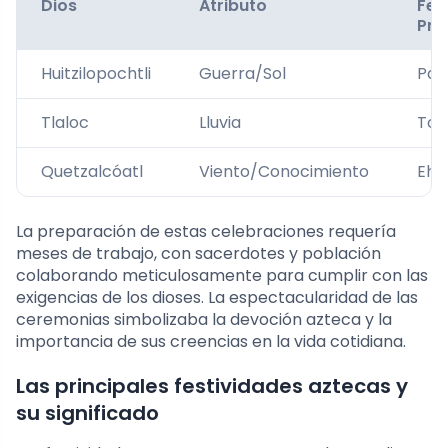
Dios
Atributo
Fes
Pri
Huitzilopochtli
Guerra/Sol
Panq
Tlaloc
Lluvia
Toz
Quetzalcóatl
Viento/Conocimiento
Ehe
La preparación de estas celebraciones requería
meses de trabajo, con sacerdotes y población
colaborando meticulosamente para cumplir con las
exigencias de los dioses. La espectacularidad de las
ceremonias simbolizaba la devoción azteca y la
importancia de sus creencias en la vida cotidiana.
Las principales festividades aztecas y
su significado