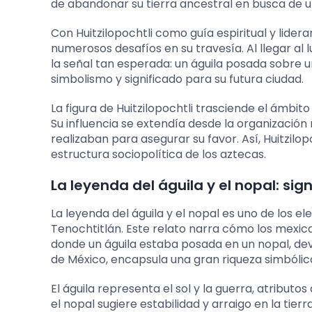
de abandonar su tierra ancestral en busca de u
Con Huitzilopochtli como guía espiritual y lider
numerosos desafíos en su travesía. Al llegar al
la señal tan esperada: un águila posada sobre 
simbolismo y significado para su futura ciudad.
La figura de Huitzilopochtli trasciende el ámbit
Su influencia se extendía desde la organización
realizaban para asegurar su favor. Así, Huitzilop
estructura sociopolítica de los aztecas.
La leyenda del águila y el nopal: si
La leyenda del águila y el nopal es uno de los
Tenochtitlán. Este relato narra cómo los mexicas
donde un águila estaba posada en un nopal, de
de México, encapsula una gran riqueza simbólic
El águila representa el sol y la guerra, atribut
el nopal sugiere estabilidad y arraigo en la tierr