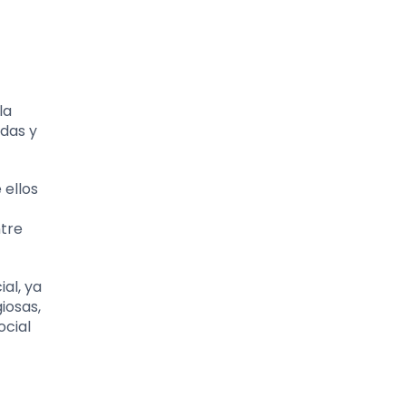
la
das y
 ellos
ntre
ial, ya
iosas,
ocial