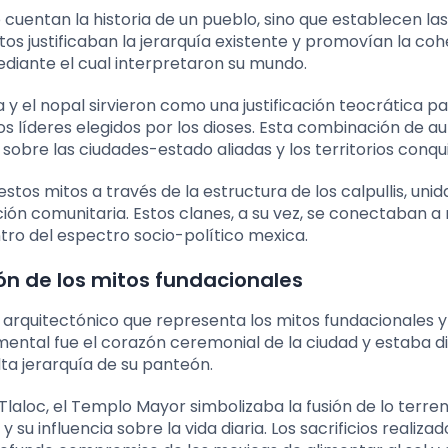
 cuentan la historia de un pueblo, sino que establecen la
atos justificaban la jerarquía existente y promovían la coh
diante el cual interpretaron su mundo.
ila y el nopal sirvieron como una justificación teocrática pa
os líderes elegidos por los dioses. Esta combinación de a
l sobre las ciudades-estado aliadas y los territorios conqu
stos mitos a través de la estructura de los calpullis, uni
ión comunitaria. Estos clanes, a su vez, se conectaban a
ro del espectro socio-político mexica.
n de los mitos fundacionales
arquitectónico que representa los mitos fundacionales y
ental fue el corazón ceremonial de la ciudad y estaba 
lta jerarquía de su panteón.
Tlaloc, el Templo Mayor simbolizaba la fusión de lo terrena
y su influencia sobre la vida diaria. Los sacrificios realiza