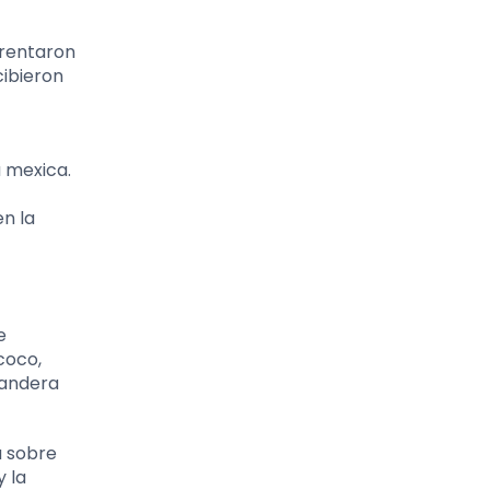
frentaron
cibieron
a mexica.
en la
e
coco,
bandera
a sobre
y la