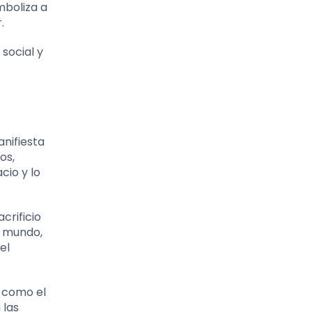
mboliza a
.
social y
anifiesta
os,
cio y lo
crificio
l mundo,
el
s como el
 las