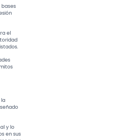
s bases
esión
ra el
utoridad
istados.
dades
 mitos
 la
diseñado
l y lo
dos en sus