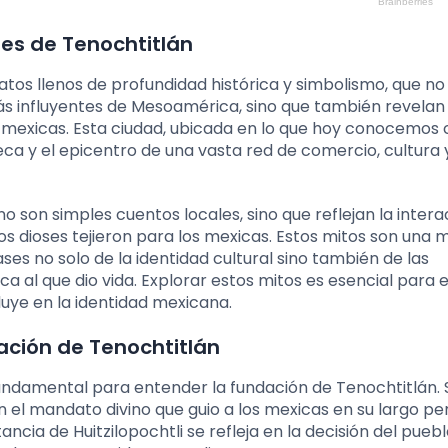
les de Tenochtitlán
atos llenos de profundidad histórica y simbolismo, que no
 más influyentes de Mesoamérica, sino que también revelan 
os mexicas. Esta ciudad, ubicada en lo que hoy conocemo
eca y el epicentro de una vasta red de comercio, cultura y
o son simples cuentos locales, sino que reflejan la intera
los dioses tejieron para los mexicas. Estos mitos son una 
ases no solo de la identidad cultural sino también de las
eca al que dio vida. Explorar estos mitos es esencial para
luye en la identidad mexicana.
dación de Tenochtitlán
es fundamental para entender la fundación de Tenochtitlán. 
n el mandato divino que guio a los mexicas en su largo pe
ancia de Huitzilopochtli se refleja en la decisión del pueb