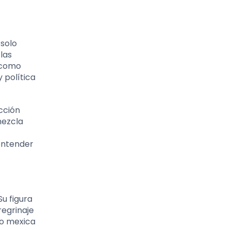
 solo
las
s como
 política
cción
mezcla
 entender
Su figura
regrinaje
lo mexica