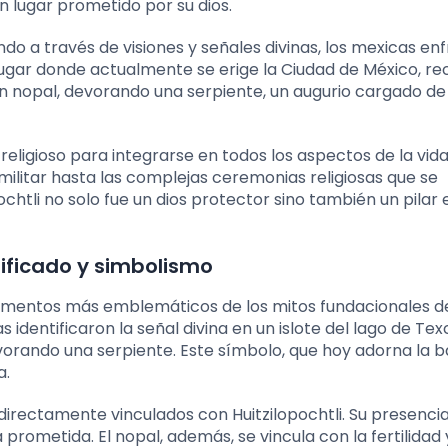
n lugar prometido por su dios.
ando a través de visiones y señales divinas, los mexicas en
 lugar donde actualmente se erige la Ciudad de México, re
un nopal, devorando una serpiente, un augurio cargado de
o religioso para integrarse en todos los aspectos de la vid
 militar hasta las complejas ceremonias religiosas que se
ochtli no solo fue un dios protector sino también un pilar 
gnificado y simbolismo
 elementos más emblemáticos de los mitos fundacionales d
 identificaron la señal divina en un islote del lago de Tex
vorando una serpiente. Este símbolo, que hoy adorna la 
a.
os directamente vinculados con Huitzilopochtli. Su presenci
a prometida. El nopal, además, se vincula con la fertilidad 