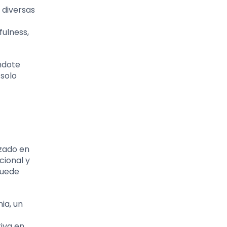
 diversas
ulness,
ndote
solo
izado en
cional y
puede
ia, un
iva en