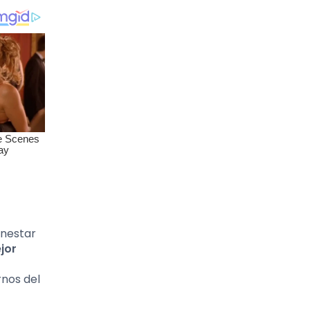
enestar
jor
rnos del