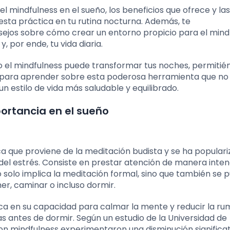
l mindfulness en el sueño, los beneficios que ofrece y las
esta práctica en tu rutina nocturna. Además, te
jos sobre cómo crear un entorno propicio para el mindf
, por ende, tu vida diaria.
el mindfulness puede transformar tus noches, permitié
 para aprender sobre esta poderosa herramienta que no 
 estilo de vida más saludable y equilibrado.
portancia en el sueño
ica que proviene de la meditación budista y se ha popular
el estrés. Consiste en prestar atención de manera inten
o solo implica la meditación formal, sino que también se 
r, caminar o incluso dormir.
ca en su capacidad para calmar la mente y reducir la rum
antes de dormir. Según un estudio de la Universidad de
on mindfulness experimentaron una disminución significat