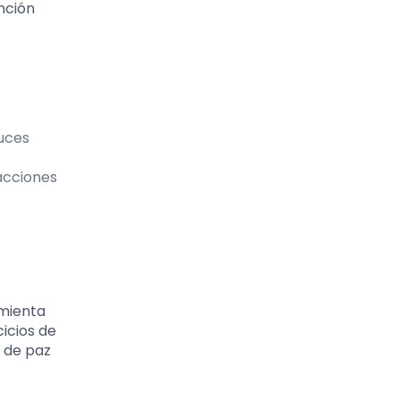
nción
luces
acciones
mienta
cicios de
 de paz