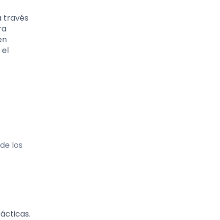
a través
ra
en
 el
de los
ácticas.