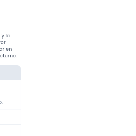
s
 y la
yor
ar en
cturno.
o.