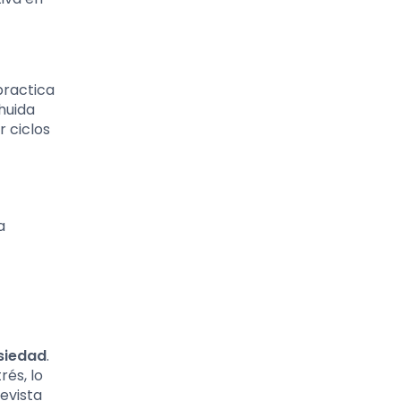
practica
 huida
 ciclos
a
nsiedad
.
rés, lo
evista