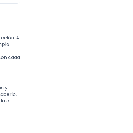
ación. Al
mple
 con cada
os y
acerlo,
da a