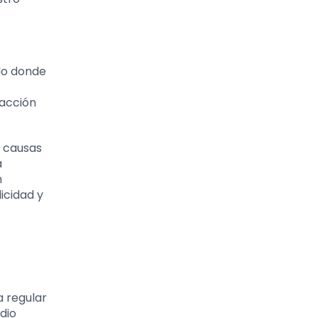
do donde
facción
s causas
a
n
icidad y
a regular
udio