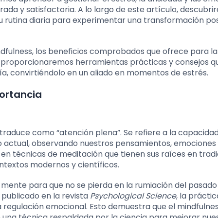
rada y satisfactoria. A lo largo de este artículo, descubrir
u rutina diaria para experimentar una transformación pos
dfulness, los beneficios comprobados que ofrece para la
e proporcionaremos herramientas prácticas y consejos q
día, convirtiéndolo en un aliado en momentos de estrés.
portancia
 traduce como “atención plena”. Se refiere a la capacida
actual, observando nuestros pensamientos, emociones
a en técnicas de meditación que tienen sus raíces en trad
ntextos modernos y científicos.
 mente para que no se pierda en la rumiación del pasado 
 publicado en la revista
Psychological Science
, la práctic
la regulación emocional. Esto demuestra que el mindfulne
n una técnica respaldada por la ciencia para mejorar nue