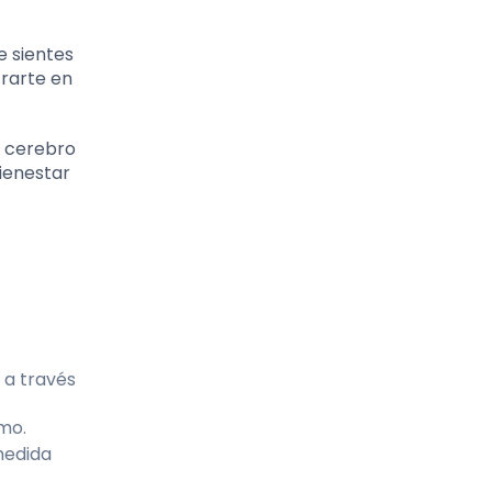
e sientes
trarte en
l cerebro
bienestar
 a través
mo.
medida