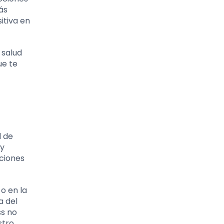
ás
itiva en
 salud
ue te
d de
 y
iciones
o en la
a del
ss no
stro