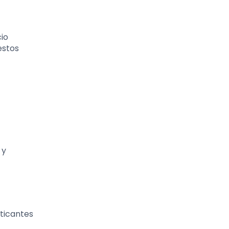
cio
estos
 y
ticantes