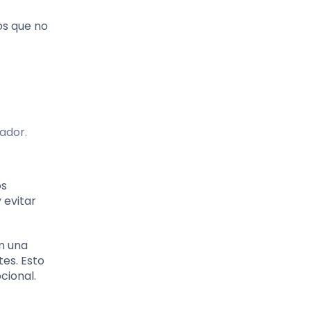
os que no
ador.
os
 evitar
n una
es. Esto
cional.