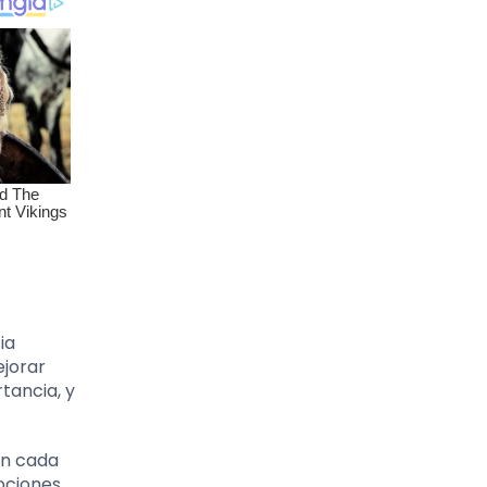
ia
ejorar
tancia, y
en cada
ociones