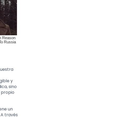
nuestra
gible y
ica, sino
 propio
iene un
 A través