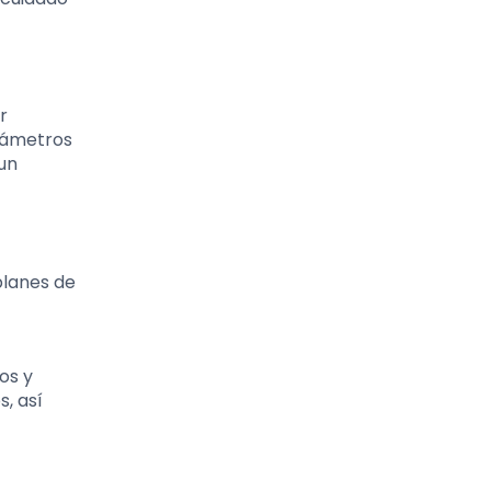
r
arámetros
 un
planes de
os y
, así