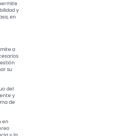
 permite
ilidad y
asa, en
rmite a
cesarios
gestión
nar su
uo del
iente y
tema de
n en
oreo
cia y la