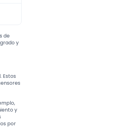
s de
egrado y
. Estos
sensores
jemplo,
iento y
s
dos por