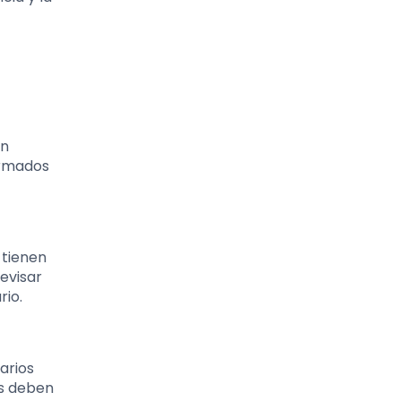
in
ormados
 tienen
revisar
rio.
arios
os deben