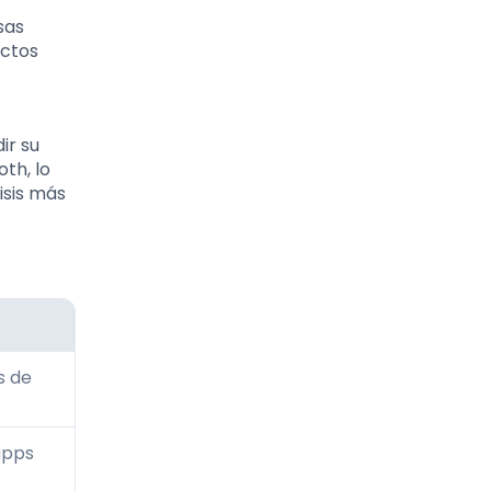
sas
uctos
ir su
th, lo
isis más
s de
apps