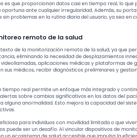
os es que proporcionan datos casi en tiempo real, lo que
oportuna ante cualquier irregularidad. Además, su portab
 sin problemas en la rutina diaria del usuario, ya sea en c
nitoreo remoto de la salud
ntexto de la monitorización remota de la salud, ya que pe
stancia, eliminando la necesidad de desplazamientos inne
de videollamadas, aplicaciones médicas y plataformas de 
 sus médicos, recibir diagnósticos preliminares y gestio
 tiempo real permite un enfoque más integrado y contin
alertas sobre cambios significativos en los datos del pac
ta alguna anormalidad. Esto mejora la capacidad del sis
ctivas.
iciosa para individuos con movilidad limitada o que vive
s puede ser un desafío. Al vincular dispositivos de monit
a un ecosistema de salud accesible que impulsa la eficien