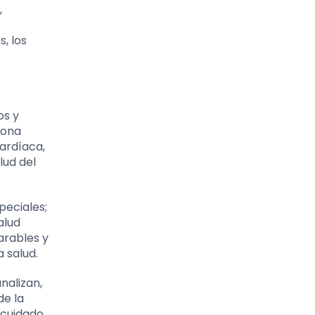
,
, los
os y
sona
cardíaca,
lud del
peciales;
alud
earables y
 salud.
nalizan,
de la
 cuidado