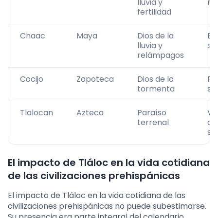
lluvia y
má
fertilidad
Chaac
Maya
Dios de la
Ba
lluvia y
se
relámpagos
Cocijo
Zapoteca
Dios de la
Re
tormenta
se
Tlalocan
Azteca
Paraíso
Ví
terrenal
ac
se
El impacto de Tláloc en la vida cotidiana
de las civilizaciones prehispánicas
El impacto de Tláloc en la vida cotidiana de las
civilizaciones prehispánicas no puede subestimarse.
Su presencia era parte integral del calendario