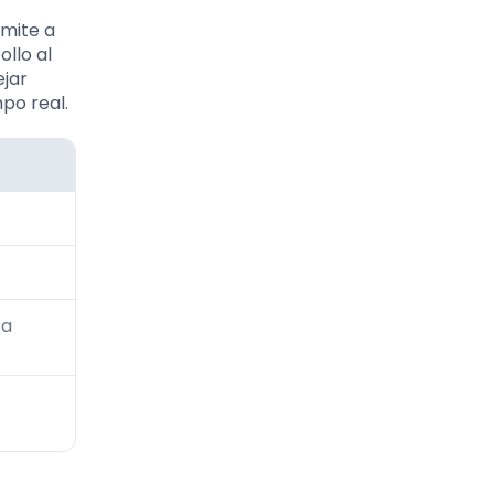
rmite a
ollo al
ejar
po real.
 a