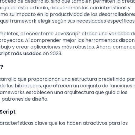
proceso de desarrollo, sino que también permiten la crea
rgo de este artículo, discutiremos las características y
mo su impacto en la productividad de los desarrolladores. 
 qué framework elegir según sus necesidades específicas
mpletos, el ecosistema JavaScript ofrece una variedad d
proyectos. Al comprender mejor las herramientas disponib
trabajo y crear aplicaciones más robustas. Ahora, comen
ript más usados
en 2023.
?
arrollo que proporcionan una estructura predefinida par
de las bibliotecas, que ofrecen un conjunto de funciones
frameworks establecen una arquitectura que guía a los
y patrones de diseño.
Script
racterísticas clave que los hacen atractivos para los