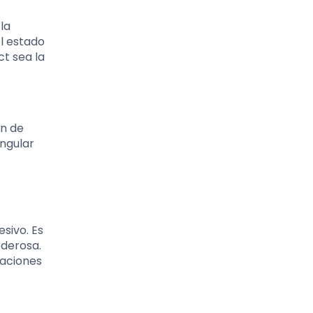
la
el estado
ct sea la
ón de
Angular
sivo. Es
oderosa.
caciones