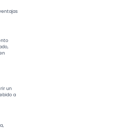
ventajas
ento
ado,
 en
ir un
ebido a
a,