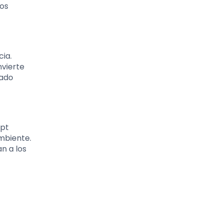
mos
ia.
nvierte
rado
ipt
ambiente.
n a los