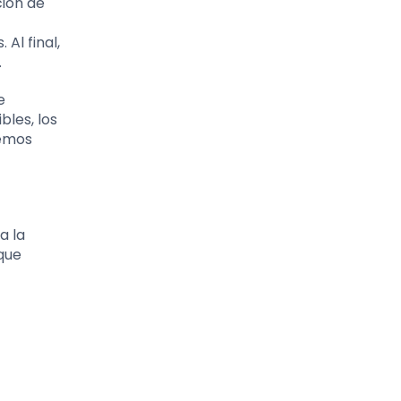
ción de
Al final,
.
e
les, los
cemos
a la
 que