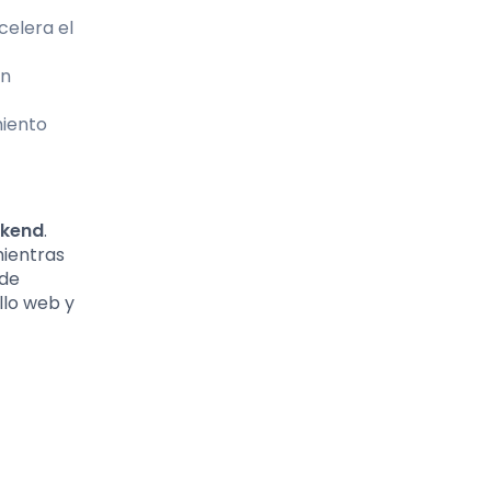
celera el
un
miento
ckend
.
mientras
 de
llo web y