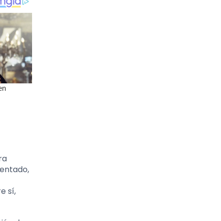
ra
mentado,
 sí,