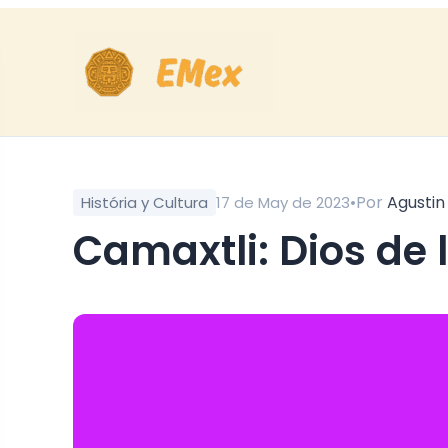
•
Por
Agustin
História y Cultura
17 de May de 2023
Camaxtli: Dios de