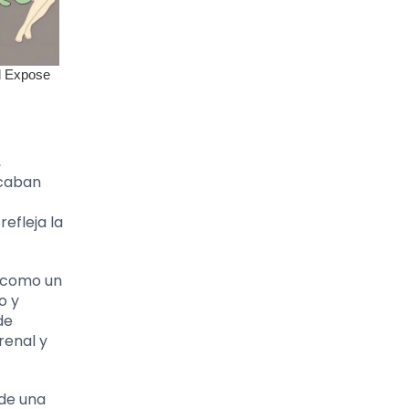
,
rcaban
efleja la
s como un
o y
de
renal y
 de una