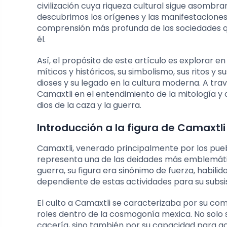
civilización cuya riqueza cultural sigue asombr
descubrimos los orígenes y las manifestacione
comprensión más profunda de las sociedades qu
él.
Así, el propósito de este artículo es explorar e
míticos y históricos, su simbolismo, sus ritos y 
dioses y su legado en la cultura moderna. A tra
Camaxtli en el entendimiento de la mitología y 
dios de la caza y la guerra.
Introducción a la figura de Camaxtli
Camaxtli, venerado principalmente por los puebl
representa una de las deidades más emblemática
guerra, su figura era sinónimo de fuerza, habilid
dependiente de estas actividades para su subsi
El culto a Camaxtli se caracterizaba por su com
roles dentro de la cosmogonía mexica. No solo se
cacería, sino también por su capacidad para a