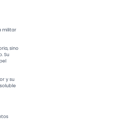
 militar
ria, sino
o. Su
pel
or y su
isoluble
ntos