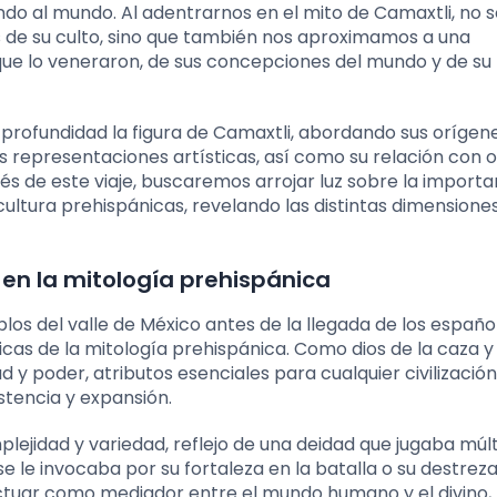
ando al mundo. Al adentrarnos en el mito de Camaxtli, no s
s de su culto, sino que también nos aproximamos a una
e lo veneraron, de sus concepciones del mundo y de su 
n profundidad la figura de Camaxtli, abordando sus orígen
sus representaciones artísticas, así como su relación con 
vés de este viaje, buscaremos arrojar luz sobre la importa
cultura prehispánicas, revelando las distintas dimensione
 en la mitología prehispánica
os del valle de México antes de la llegada de los españo
s de la mitología prehispánica. Como dios de la caza y 
ad y poder, atributos esenciales para cualquier civilización
stencia y expansión.
plejidad y variedad, reflejo de una deidad que jugaba múlt
 le invocaba por su fortaleza en la batalla o su destreza
ctuar como mediador entre el mundo humano y el divino,