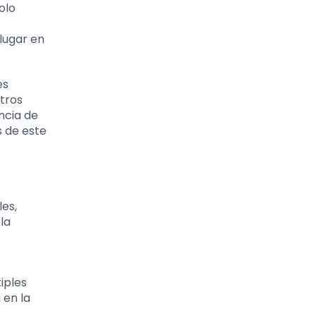
olo
lugar en
es
otros
ncia de
s de este
les,
la
iples
 en la