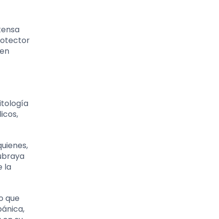
tensa
rotector
 en
itología
icos,
quienes,
subraya
 la
lo que
pánica,