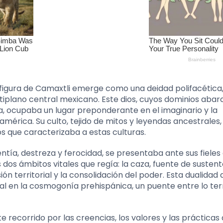
a figura de Camaxtli emerge como una deidad polifacética
ltiplano central mexicano. Este dios, cuyos dominios aba
ra, ocupaba un lugar preponderante en el imaginario y la
mérica. Su culto, tejido de mitos y leyendas ancestrales, r
s que caracterizaba a estas culturas.
tía, destreza y ferocidad, se presentaba ante sus fiele
s dos ámbitos vitales que regía: la caza, fuente de sustent
ón territorial y la consolidación del poder. Esta dualidad 
al en la cosmogonía prehispánica, un puente entre lo ter
te recorrido por las creencias, los valores y las prácticas