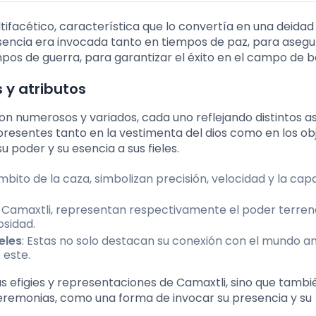
ltifacético, característica que lo convertía en una deidad
esencia era invocada tanto en tiempos de paz, para asegu
os de guerra, para garantizar el éxito en el campo de ba
 y atributos
son numerosos y variados, cada uno reflejando distintos 
 presentes tanto en la vestimenta del dios como en los ob
poder y su esencia a sus fieles.
mbito de la caza, simbolizan precisión, velocidad y la ca
 Camaxtli, representan respectivamente el poder terrena
osidad.
eles
: Estas no solo destacan su conexión con el mundo an
 este.
as efigies y representaciones de Camaxtli, sino que tambi
ceremonias, como una forma de invocar su presencia y su