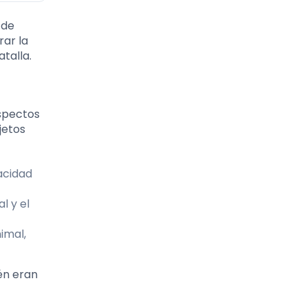
 de
rar la
talla.
aspectos
jetos
pacidad
l y el
imal,
én eran