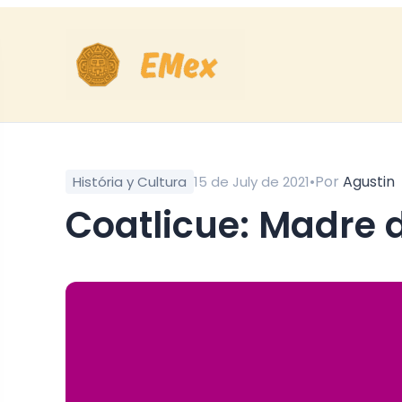
•
Por
Agustin
História y Cultura
15 de July de 2021
Coatlicue: Madre