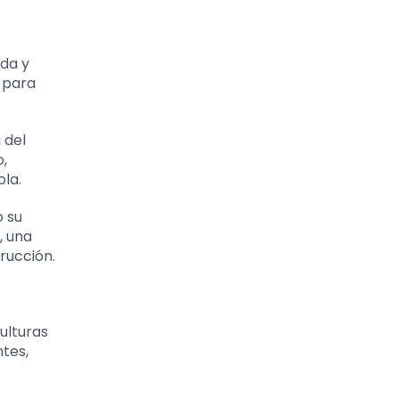
ida y
s para
 del
o,
ola.
o su
, una
rucción.
ulturas
tes,