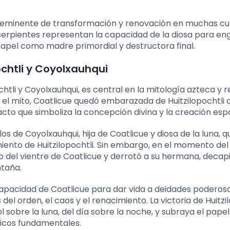
reeminente de transformación y renovación en muchas cu
as serpientes representan la capacidad de la diosa para e
 papel como madre primordial y destructora final.
chtli y Coyolxauhqui
ochtli y Coyolxauhqui, es central en la mitología azteca y 
 el mito, Coatlicue quedó embarazada de Huitzilopochtli a
acto que simboliza la concepción divina y la creación es
os de Coyolxauhqui, hija de Coatlicue y diosa de la luna, q
iento de Huitzilopochtli. Sin embargo, en el momento del
del vientre de Coatlicue y derrotó a su hermana, decap
ntaña.
 capacidad de Coatlicue para dar vida a deidades poderosa
el orden, el caos y el renacimiento. La victoria de Huitzi
l sobre la luna, del día sobre la noche, y subraya el papel
micos fundamentales.