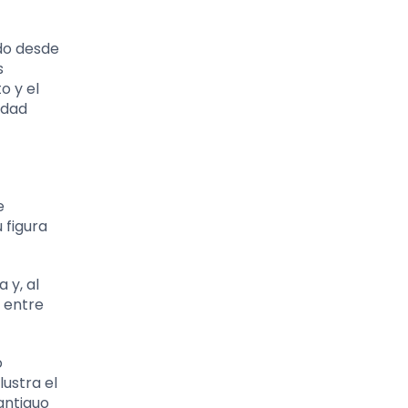
ndo desde
s
o y el
idad
e
 figura
 y, al
o entre
o
ustra el
 antiguo