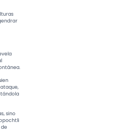
lturas
ngendrar
revela
l
pontánea.
uien
 ataque,
itándola
s, sino
lopochtli
 de