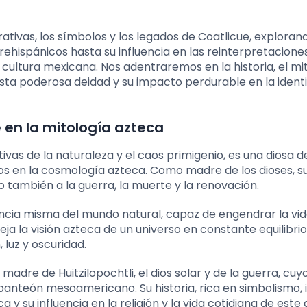
arrativas, los símbolos y los legados de Coatlicue, explora
rehispánicos hasta su influencia en las reinterpretacione
ultura mexicana. Nos adentraremos en la historia, el mit
sta poderosa deidad y su impacto perdurable en la ident
e en la mitología azteca
vas de la naturaleza y el caos primigenio, es una diosa d
os en la cosmología azteca. Como madre de los dioses, su
ino también a la guerra, la muerte y la renovación.
cia misma del mundo natural, capaz de engendrar la vida
ja la visión azteca de un universo en constante equilibri
 luz y oscuridad.
adre de Huitzilopochtli, el dios solar y de la guerra, cuy
anteón mesoamericano. Su historia, rica en simbolismo, il
 y su influencia en la religión y la vida cotidiana de este