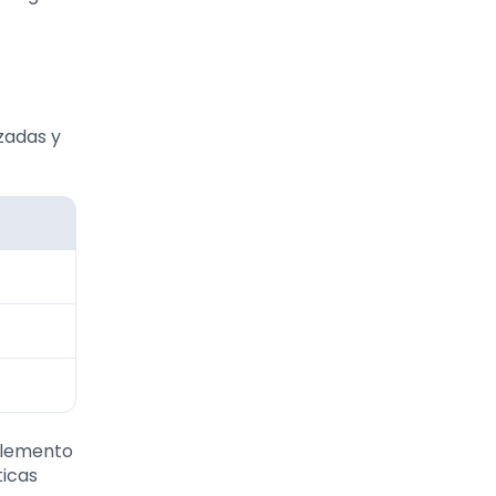
zadas y
 elemento
ticas