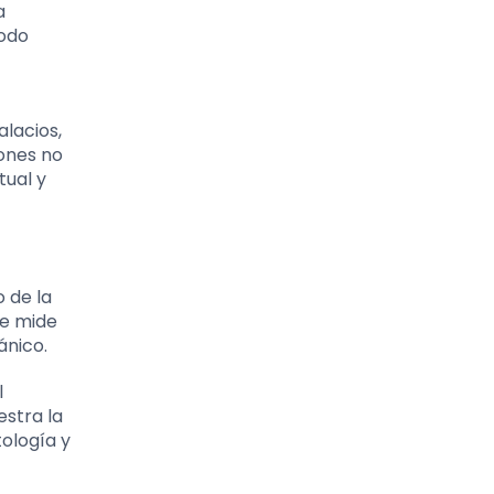
a
iodo
lacios,
iones no
tual y
o de la
ue mide
ánico.
l
estra la
tología y