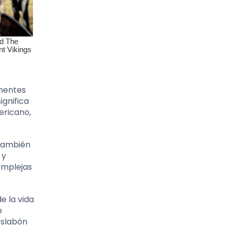
onentes
ignifica
ericano,
 también
 y
complejas
e la vida
e
 eslabón