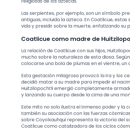
religiosas de los aztecas.
Las serpientes, por ejemplo, son un símbolo p
antiguas, incluida la azteca. En Coatlicue, est
vida y presidir sobre la muerte, enfatizando su
Coatlicue como madre de Huitzilopo
La relación de Coatlicue con sus hijos, Huitzilop
mucho sobre la naturaleza de esta diosa. Según
colocarse una bola de plumas en el vientre, un 
Esta gestación milagrosa provocó la ira y los cel
decidió matar a su madre para impedir el nacim
Huitzilopochtli emergió completamente armado 
y lanzando su cuerpo desde la cima de una mo
Este mito no solo ilustra el inmenso poder y la
también su asociación con las fuerzas cósmicas d
sobre Coyolxauhqui representa la victoria del so
Coatlicue como catalizadora de los ciclos cós