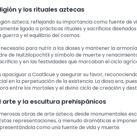
igión y los rituales aztecas
ligión azteca, reflejando su importancia como fuente de v
mente ligado a prácticas rituales y sacrificios diseñado
la guerra y el equilibrio del cosmos.
 necesario para nutrir a los dioses y mantener la armonía
dre de Huitzilopochtli y símbolo de muerte y renacimient
rificio y en las festividades que marcaban el ciclo agríc
n apaciguar a Coatlicue y asegurar su favor, reconociend
ial en la perpetuación de la existencia. La diosa era, pues
ra entre los mortales y el divino ciclo de creación y dest
 arte y la escultura prehispánicos
umerosas obras de arte azteca, desde monumentales esc
. Estas representaciones, a menudo dramáticas e imponen
 representándola como una fuente de vida y muerte.