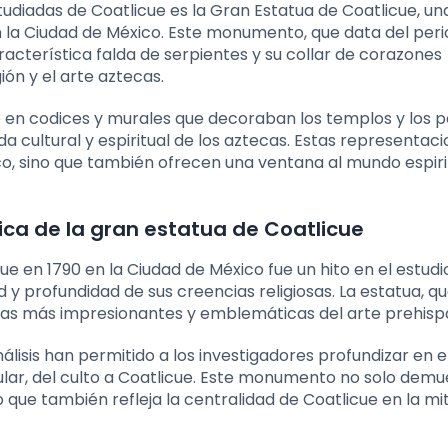
diadas de Coatlicue es la Gran Estatua de Coatlicue, un
 la Ciudad de México. Este monumento, que data del per
racterística falda de serpientes y su collar de corazones
ón y el arte aztecas.
en codices y murales que decoraban los templos y los pa
da cultural y espiritual de los aztecas. Estas representac
ico, sino que también ofrecen una ventana al mundo espiri
rica de la gran estatua de Coatlicue
e en 1790 en la Ciudad de México fue un hito en el estudi
 y profundidad de sus creencias religiosas. La estatua, q
ezas más impresionantes y emblemáticas del arte prehisp
álisis han permitido a los investigadores profundizar en e
cular, del culto a Coatlicue. Este monumento no solo demu
 que también refleja la centralidad de Coatlicue en la mi