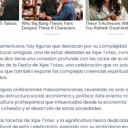
oamericana, hay figuras que destacan por su complejidad 
lturas antiguas. Una de estas deidades es Xipe Totec, con
dios tiene una conexión profunda con los ciclos de la vid
és de la Fiesta de Xipe Totec, una celebración que no so
 sino que también expone las complejas creencias espiritua
ios.
tiguas civilizaciones mesoamericanas, revelando no solo 
u estructura social, económica y política. Este evento n
a cultura prehispánica que influenciaba desde la economía 
a cohesión y el desarrollo de estas sociedades.
s facetas de Xipe Totec y la significativa Fiesta dedicada 
ltural de esta celebración, pasando por su simbolismo en