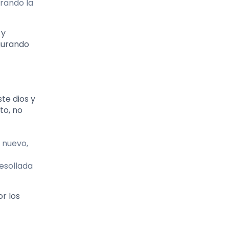
urando la
 y
gurando
ste dios y
to, no
o nuevo,
desollada
r los