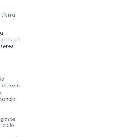
 tierra
la
como una
 seres
la
turaleza
e
rtancia
igiosos
 ciclo