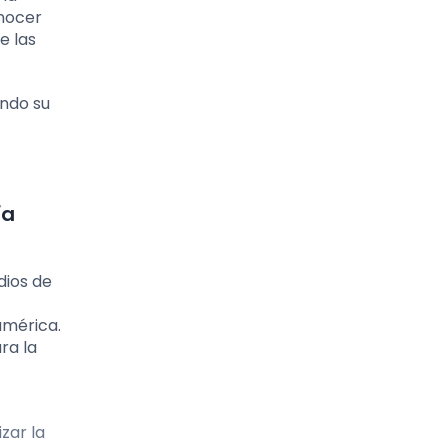
onocer
e las
ando su
ía
dios de
américa.
ra la
zar la