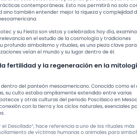
s prácticas contemporáneas. Esto nos permitirá no solo c
d sino también entender mejor la riqueza y complejidad d
 mesoamericana.
tec y su Fiesta son vistos y celebrados hoy día, examin
elevancia en el estudio de la cosmología y tradiciones
u profundo simbolismo y rituales, es una pieza clave para
zaciones veían el mundo y su lugar dentro de él.
la fertilidad y la regeneración en la mitolog
tes dentro del panteón mesoamericano. Conocido como el 
colas, su culto estaba ampliamente extendido entre varias
 Zapotecos y otras culturas del periodo Posclásico en Meso
nexión con la tierra y los ciclos naturales, esenciales pa
s.
 el Desollado”, hace referencia a uno de los rituales más
esollamiento de víctimas humanas o animales para simboli