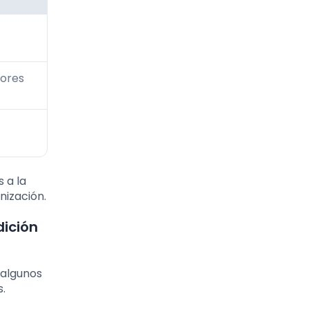
bores
 a la
nización.
dición
 algunos
.