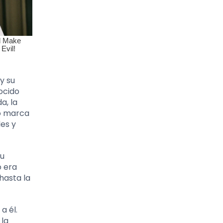
y su
ocido
a, la
lo marca
les y
su
o era
hasta la
a él.
 la