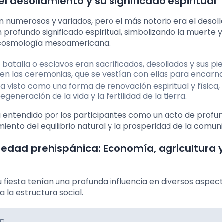
el desollamiento y su significado espiritual
ran numerosos y variados, pero el más notorio era el desol
 profundo significado espiritual, simbolizando la muerte y
 cosmología mesoamericana.
batalla o esclavos eran sacrificados, desollados y sus pi
en las ceremonias, que se vestían con ellas para encarnar
era visto como una forma de renovación espiritual y física,
eneración de la vida y la fertilidad de la tierra.
 entendido por los participantes como un acto de profu
iento del equilibrio natural y la prosperidad de la comun
ciedad prehispánica: Economía, agricultura 
u fiesta tenían una profunda influencia en diversos aspect
 la estructura social.
ec