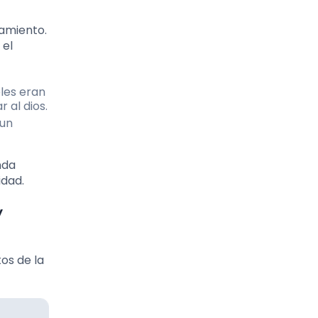
lamiento.
 el
eles eran
 al dios.
 un
nda
idad.
y
os de la