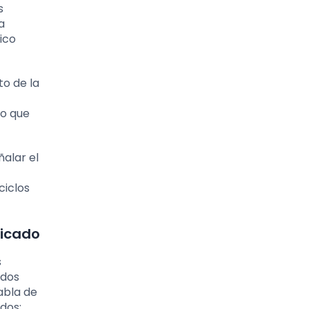
s
a
ico
to de la
lo que
ñalar el
ciclos
ficado
s
ados
abla de
dos: