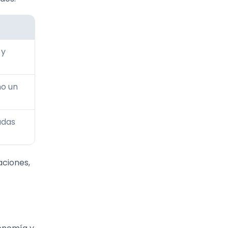
 y
mo un
adas
aciones,