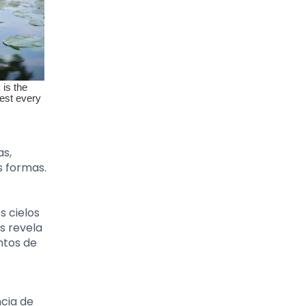
as,
s formas.
s cielos
os revela
ntos de
ncia de