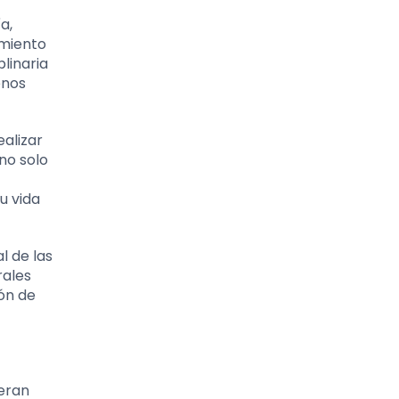
a,
imiento
plinaria
enos
alizar
no solo
u vida
l de las
rales
ón de
 eran