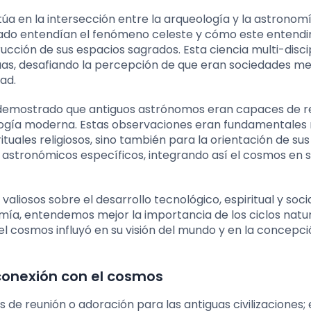
túa en la intersección entre la arqueología y la astronomí
sado entendían el fenómeno celeste y cómo este entend
rucción de sus espacios sagrados. Esta ciencia multi-disci
iguas, desafiando la percepción de que eran sociedades m
ad.
demostrado que antiguos astrónomos eran capaces de re
logía moderna. Estas observaciones eran fundamentales 
ituales religiosos, sino también para la orientación de sus
stronómicos específicos, integrando así el cosmos en s
valiosos sobre el desarrollo tecnológico, espiritual y socia
omía, entendemos mejor la importancia de los ciclos natu
 cosmos influyó en su visión del mundo y en la concepci
 conexión con el cosmos
 de reunión o adoración para las antiguas civilizaciones;