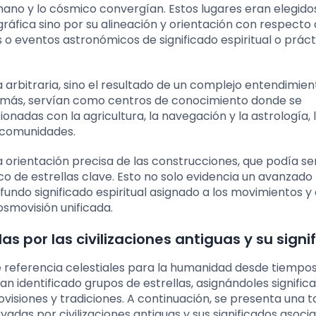
humano y lo cósmico convergían. Estos lugares eran elegido
ráfica sino por su alineación y orientación con respecto 
o eventos astronómicos de significado espiritual o práct
a arbitraria, sino el resultado de un complejo entendimien
Además, servían como centros de conocimiento donde se
ionadas con la agricultura, la navegación y la astrología, 
s comunidades.
 orientación precisa de las construcciones, que podía se
aco de estrellas clave. Esto no solo evidencia un avanzado
ndo significado espiritual asignado a los movimientos y 
cosmovisión unificada.
s por las civilizaciones antiguas y su signi
 referencia celestiales para la humanidad desde tiempo
n identificado grupos de estrellas, asignándoles signific
ovisiones y tradiciones. A continuación, se presenta una t
adas por civilizaciones antiguas y sus significados asocia