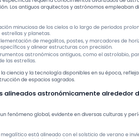
es específicas requería conocimientos avanzados de ast
ión. Los antiguos arquitectos y astrónomos empleaban d
ión minuciosa de los cielos a lo largo de periodos prolo
 estrellas y planetas.
ementación de megalitos, postes, y marcadores de hori
pecíficos y alinear estructuras con precisión.
trumentos astronómicos antiguos, como el astrolabio, pa
e las estrellas.
 ciencia y la tecnología disponibles en su época, refleja
trucción de espacios sagrados.
os alineados astronómicamente alrededor d
 un fenómeno global, evidente en diversas culturas y perí
galítico está alineado con el solsticio de verano e invie