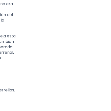
 no era
ión del
 la
leja esta
 también
iberada
errenal,
.
trellas.