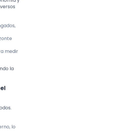
ronomía y
iversos
ngados,
zonte
ra medir
ndo la
el
odos.
rno, lo