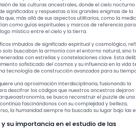
isión de las culturas ancestrales, donde el cielo nocturno
 de significados y respuestas a los grandes enigmas de la
la que, más allá de sus aspectos utilitarios, como la medic
vían como guías espirituales y marcos de referencia para
go místico entre el cielo y la tierra.
icos imbuidos de significado espiritual y cosmológico, ref
no solo buscaban la armonía con el entorno natural, sino
 veneradas con estrellas y constelaciones clave. Esta del
miento sofisticado del cosmos y su influencia en la vida t
na tecnología de construcción avanzados para su tiempo
uiere una aproximación interdisciplinaria, fusionando la
ara descifrar los códigos que nuestros ancestros dejaron
 arqueoastronomía, se busca reconstruir el puzzle de una
 continúa fascinándonos con su complejidad y belleza,
rso, la humanidad siempre ha buscado su lugar bajo las es
y su importancia en el estudio de las