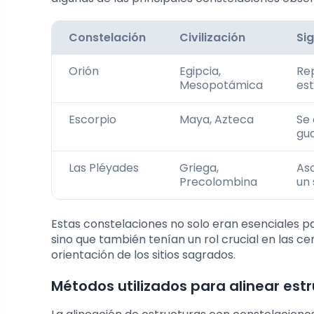
Constelación
Civilización
Si
Orión
Egipcia,
Rep
Mesopotámica
est
Escorpio
Maya, Azteca
Se 
gua
Las Pléyades
Griega,
Aso
Precolombina
un 
Estas constelaciones no solo eran esenciales pa
sino que también tenían un rol crucial en las cer
orientación de los sitios sagrados.
Métodos utilizados para alinear est