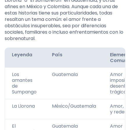
Llorona” o “El Sombrerón” en Guatemala, y otras
afines en México y Colombia. Aunque cada una de
estas historias tiene sus particularidades, todas
resaltan un tema común: el amor frente a
obstáculos insuperables, sea por diferencias
sociales, familiares o incluso enfrentamientos con lo
sobrenatural.
Leyenda
País
Element
Comune
Los
Guatemala
Amor
amantes
imposibl
de
desenla
Sumpango
trágico
La Llorona
México/Guatemala
Amor, pé
y redenc
El
Guatemala
Amor