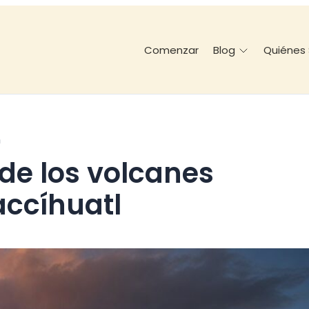
Comenzar
Quiénes
Blog
n
accíhuatl