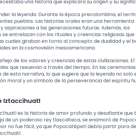
cesitaba una historia que explicara su origen y su signifi
der la leyenda. Durante la época precolombina, el territ
rentes pueblos. Las historias orales eran una herramienta
y aspiraciones a las generaciones futuras. Además, los
se entrelazan con los rituales y creencias religiosas que
 cuales giraban en torno al concepto de dualidad y el 
ciales en la cosmovisión mesoamericana.
ejo de los valores y creencias de estas civilizaciones. El
sales que resuenan a través del tiempo. En las ceremonias
 de esta narrativa, lo que sugiere que la leyenda no solo 
ción moral y un símbolo de la perseverancia del espíritu
 Iztaccíhuatl
cíhuatl es la historia de amor profundo y desafiante que 
hija de un poderoso rey tlaxcalteca, se enamoró de Popoc
mor no fue fácil, ya que Popocatépetl debía partir para 
ccíhuatl.