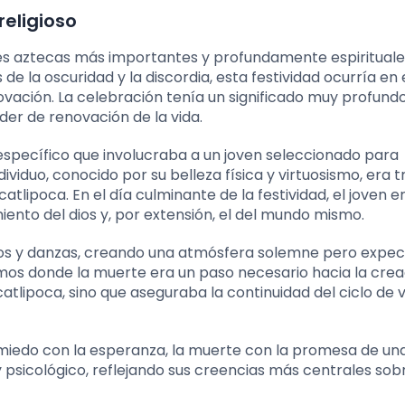
religioso
nes aztecas más importantes y profundamente espirituale
de la oscuridad y la discordia, esta festividad ocurría en
ovación. La celebración tenía un significado muy profund
oder de renovación de la vida.
 específico que involucraba a un joven seleccionado para
dividuo, conocido por su belleza física y virtuosismo, era 
tlipoca. En el día culminante de la festividad, el joven e
iento del dios y, por extensión, el del mundo mismo.
ntos y danzas, creando una atmósfera solemne pero expec
smos donde la muerte era un paso necesario hacia la creac
catlipoca, sino que aseguraba la continuidad del ciclo de v
l miedo con la esperanza, la muerte con la promesa de un
al y psicológico, reflejando sus creencias más centrales sob