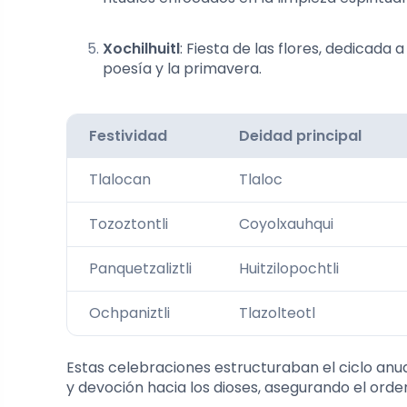
Xochilhuitl
: Fiesta de las flores, dedicada a
poesía y la primavera.
Festividad
Deidad principal
Tlalocan
Tlaloc
Tozoztontli
Coyolxauhqui
Panquetzaliztli
Huitzilopochtli
Ochpaniztli
Tlazolteotl
Estas celebraciones estructuraban el ciclo anua
y devoción hacia los dioses, asegurando el orde