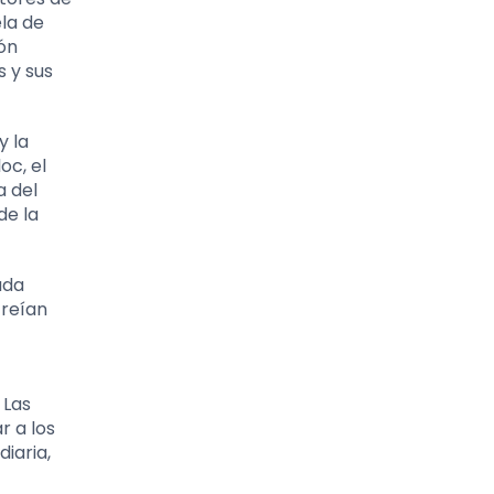
ela de
eón
s y sus
y la
oc, el
a del
de la
ada
creían
 Las
r a los
diaria,