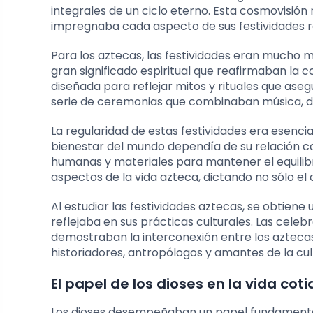
integrales de un ciclo eterno. Esta cosmovisión 
impregnaba cada aspecto de sus festividades re
Para los aztecas, las festividades eran mucho m
gran significado espiritual que reafirmaban la 
diseñada para reflejar mitos y rituales que ase
serie de ceremonias que combinaban música, danz
La regularidad de estas festividades era esencia
bienestar del mundo dependía de su relación co
humanas y materiales para mantener el equilibri
aspectos de la vida azteca, dictando no sólo el 
Al estudiar las festividades aztecas, se obtien
reflejaba en sus prácticas culturales. Las cele
demostraban la interconexión entre los aztecas 
historiadores, antropólogos y amantes de la cul
El papel de los dioses en la vida cot
Los dioses desempeñaban un papel fundamental