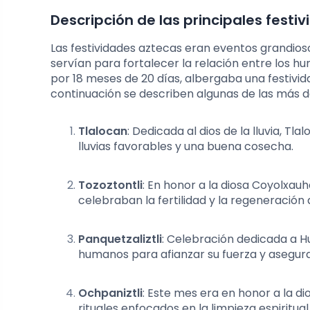
Descripción de las principales festi
Las festividades aztecas eran eventos grandiosos
servían para fortalecer la relación entre los 
por 18 meses de 20 días, albergaba una festividad
continuación se describen algunas de las más 
Tlalocan
: Dedicada al dios de la lluvia, Tl
lluvias favorables y una buena cosecha.
Tozoztontli
: En honor a la diosa Coyolxauh
celebraban la fertilidad y la regeneración d
Panquetzaliztli
: Celebración dedicada a Hu
humanos para afianzar su fuerza y asegurar
Ochpaniztli
: Este mes era en honor a la d
rituales enfocados en la limpieza espiritual 