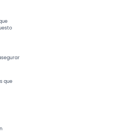
 que
puesto
 asegurar
es que
on