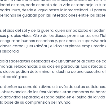
 sociedad azteca, cada aspecto de la vida estaba bajo la tut
agricultura, desde el agua hasta la inmortalidad. El pant
 personas se guiaban por las interacciones entre los diose
 el dios del sol y de la guerra, quien simbolizaba el poder 
us propias vidas. Otro de los dioses prominentes era Tlal
ce aseguraba buenas cosechas y, por ende, la supervivenci
eidades como Quetzalcóatl, el dios serpiente emplumada 
a discordia.
 había sacerdotes dedicados exclusivamente al culto de c
monias relacionadas a su dios en particular. Los aztecas 
 dioses podían determinar el destino de una cosecha, el
 meteorológicos.
mantenían su conexión divina a través de actos cotidianos.
s observancias de las festividades eran maneras de honra
 actividad separada; estaba tejido en el tejido de la vida 
 la base de su comprensión del mundo.