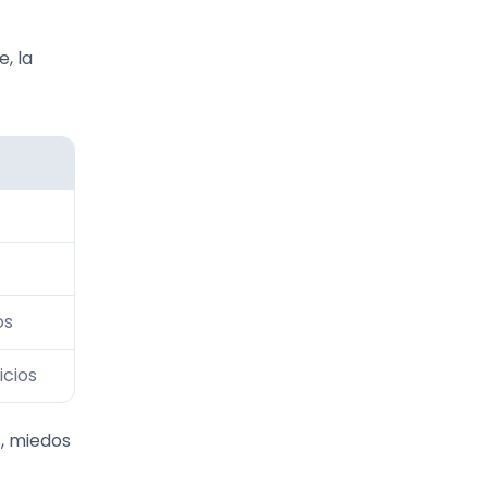
e, la
os
icios
s, miedos