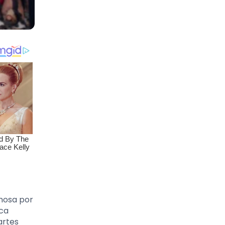
amosa por
eca
artes