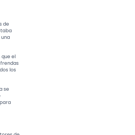
s de
staba
n una
 que el
ofrendas
dos los
a se
e
 para
tores de