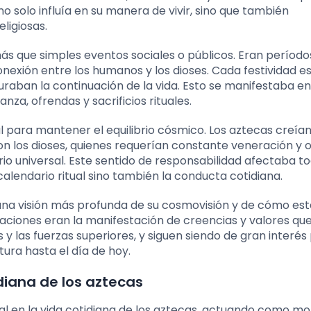
no solo influía en su manera de vivir, sino que también
ligiosas.
ás que simples eventos sociales o públicos. Eran período
conexión entre los humanos y los dioses. Cada festividad e
guraban la continuación de la vida. Esto se manifestaba e
a, ofrendas y sacrificios rituales.
l para mantener el equilibrio cósmico. Los aztecas creían
n los dioses, quienes requerían constante veneración y 
o universal. Este sentido de responsabilidad afectaba to
calendario ritual sino también la conducta cotidiana.
e una visión más profunda de su cosmovisión y de cómo est
braciones eran la manifestación de creencias y valores qu
y las fuerzas superiores, y siguen siendo de gran interés
tura hasta el día de hoy.
idiana de los aztecas
 en la vida cotidiana de los aztecas, actuando como mo