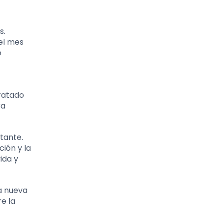
s.
 el mes
o
tratado
ra
tante.
ión y la
ida y
a nueva
re la