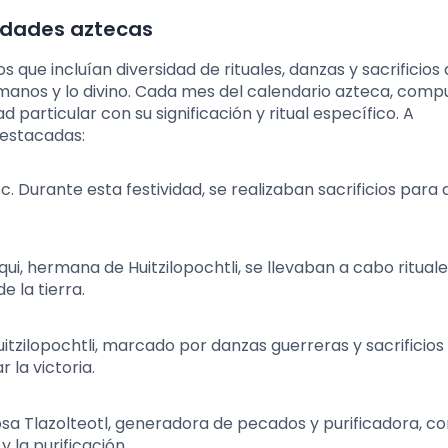
vidades aztecas
 que incluían diversidad de rituales, danzas y sacrificios
humanos y lo divino. Cada mes del calendario azteca, com
 particular con su significación y ritual específico. A
destacadas:
aloc. Durante esta festividad, se realizaban sacrificios para
qui, hermana de Huitzilopochtli, se llevaban a cabo ritual
e la tierra.
itzilopochtli, marcado por danzas guerreras y sacrificios
 la victoria.
iosa Tlazolteotl, generadora de pecados y purificadora, c
y la purificación.