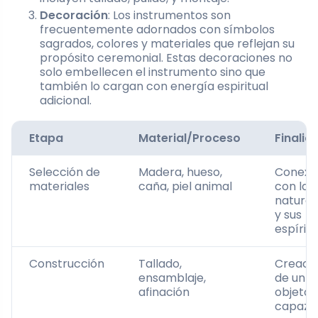
Decoración
: Los instrumentos son
frecuentemente adornados con símbolos
sagrados, colores y materiales que reflejan su
propósito ceremonial. Estas decoraciones no
solo embellecen el instrumento sino que
también lo cargan con energía espiritual
adicional.
Etapa
Material/Proceso
Finalid
Selección de
Madera, hueso,
Conexi
materiales
caña, piel animal
con la
natural
y sus
espíritu
Construcción
Tallado,
Creaci
ensamblaje,
de un
afinación
objeto
capaz 