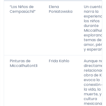
“Los Niños de
Elena
Un cuento 
Cempasúchil”
Poniatowska
narra la
experiencia
los niños
durante
Miccailhuiton
explorando
temas de
amor, pérdi
y esperanza
Pinturas de
Frida Kahlo
Aunque no
Miccailhuitontli
directamen
relacionada,
obra de Kah
evoca la
conexión en
la vida, la
muerte, y la
cultura
mexicana,