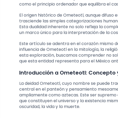
como el principio ordenador que equilibra el ca
El origen histórico de Ometeotl, aunque difuso en
trasciende las simples categorizaciones humanas
Esta dualidad inherente no solo refleja la co
un marco único para la interpretación de la cosm
Este artículo se adentra en el corazón mismo de 
influencia de Ometeotl en la mitología, la religión
esta exploración, buscamos comprender no solo a
que esta entidad representa para el México an
Introducción a Ometeotl: Concepto y
La deidad Ometeotl, cuyo nombre se puede tradu
central en el panteón y pensamiento mesoamer
ampliamente como aztecas. Este ser supremo 
que constituyen el universo y la existencia mis
oscuridad, la vida y la muerte.