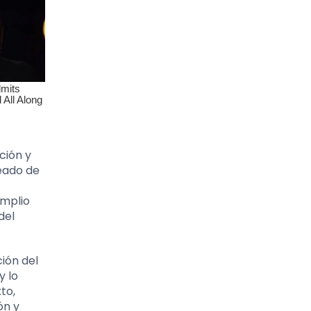
ción y
deado de
amplio
del
ión del
y lo
to,
ón y