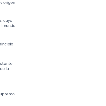
 y origen
s, cuya
 el mundo
incipio
nstante
de la
 supremo,
l