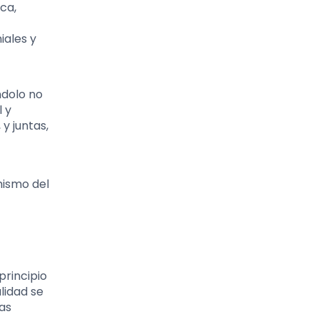
ca,
iales y
ndolo no
 y
y juntas,
mismo del
rincipio
lidad se
cas