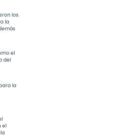
eron los
a la
 demás
omo el
o del
para la
el
 el
la