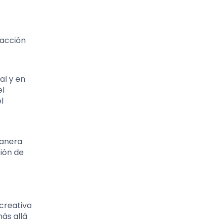
racción
al y en
el
l
manera
sión de
 creativa
ás allá