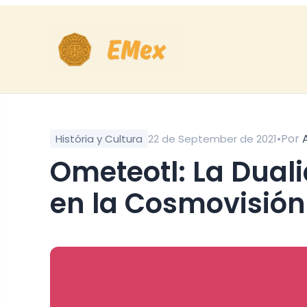
•
Por
História y Cultura
22 de September de 2021
Ometeotl: La Dualidad Cósmica y Creadora
en la Cosmovisió