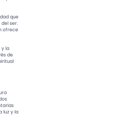
nidad que
del ser.
n ofrece
 y la
vés de
ritual
ura
dos
tarias
 luz y la