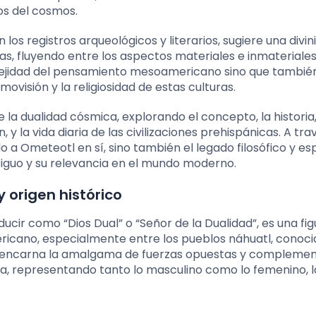
os del cosmos.
 los registros arqueológicos y literarios, sugiere una divi
, fluyendo entre los aspectos materiales e inmateriales 
mplejidad del pensamiento mesoamericano sino que tambié
ovisión y la religiosidad de estas culturas.
la dualidad cósmica, explorando el concepto, la historia,
, y la vida diaria de las civilizaciones prehispánicas. A tra
 Ometeotl en sí, sino también el legado filosófico y espi
tiguo y su relevancia en el mundo moderno.
 origen histórico
cir como “Dios Dual” o “Señor de la Dualidad”, es una fig
icano, especialmente entre los pueblos náhuatl, conoci
encarna la amalgama de fuerzas opuestas y complemen
ma, representando tanto lo masculino como lo femenino, la