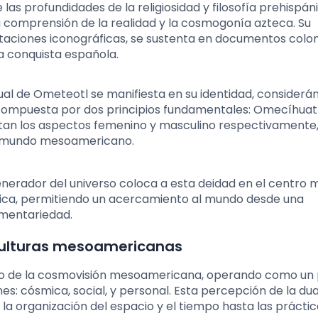
s profundidades de la religiosidad y filosofía prehispáni
 comprensión de la realidad y la cosmogonía azteca. Su
aciones iconográficas, se sustenta en documentos colon
a conquista española.
ual de Ometeotl se manifiesta en su identidad, considerá
compuesta por dos principios fundamentales: Omecíhuatl
tan los aspectos femenino y masculino respectivamente, 
el mundo mesoamericano.
erador del universo coloca a esta deidad en el centro 
rica, permitiendo un acercamiento al mundo desde una
ementariedad.
s culturas mesoamericanas
co de la cosmovisión mesoamericana, operando como un p
nes: cósmica, social, y personal. Esta percepción de la dua
 la organización del espacio y el tiempo hasta las prácti