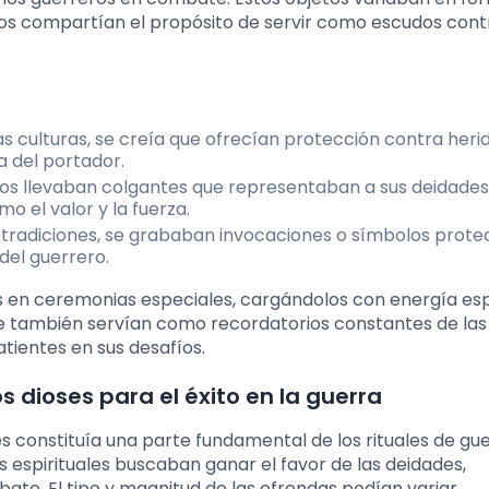
todos compartían el propósito de servir como escudos cont
sas culturas, se creía que ofrecían protección contra heri
a del portador.
os llevaban colgantes que representaban a sus deidades
 el valor y la fuerza.
s tradiciones, se grababan invocaciones o símbolos prote
del guerrero.
en ceremonias especiales, cargándolos con energía espi
ue también servían como recordatorios constantes de las
tientes en sus desafíos.
s dioses para el éxito en la guerra
ses constituía una parte fundamental de los rituales de gue
es espirituales buscaban ganar el favor de las deidades,
te. El tipo y magnitud de las ofrendas podían variar