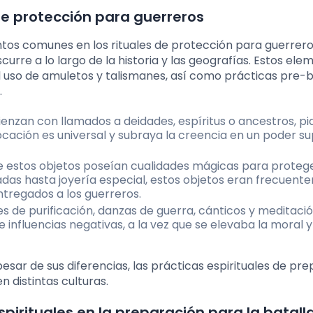
de protección para guerreros
entos comunes en los rituales de protección para guerrero
urre a lo largo de la historia y las geografías. Estos ele
el uso de amuletos y talismanes, así como prácticas pre-b
.
ienzan con llamados a deidades, espíritus o ancestros, pi
vocación es universal y subraya la creencia en un poder su
e estos objetos poseían cualidades mágicas para proteg
das hasta joyería especial, estos objetos eran frecuen
tregados a los guerreros.
es de purificación, danzas de guerra, cánticos y meditación
e influencias negativas, a la vez que se elevaba la moral y
sar de sus diferencias, las prácticas espirituales de pr
 distintas culturas.
spirituales en la preparación para la batall