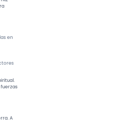
ra
das en
ctores
ritual.
 fuerzas
rra. A