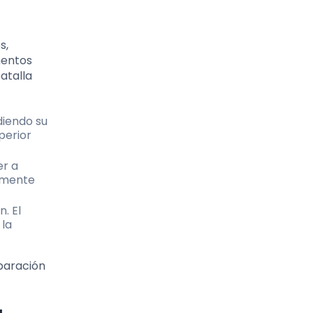
s,
mentos
atalla
diendo su
perior
er a
temente
. El
 la
eparación
a