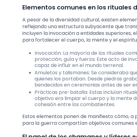
Elementos comunes en los rituales 
A pesar de la diversidad cultural, existen elem
reflejando una estructura subyacente que transc
incluyen la invocación a entidades superiores, 
para fortalecer el cuerpo, la mente y el espíritu
Invocación: La mayoría de los rituales com
protección, guía y fuerza. Este acto de in
capaz de influir en el mundo terrenal.
Amuletos y talismanes: Se consideraba qu
quienes los portaban. Desde piedras graba
bendecidos en ceremonias antes de ser en
Prácticas pre-batalla: Estas incluían ritual
objetivo era limpiar el cuerpo y la mente d
cohesión entre los combatientes.
Estos elementos ponen de manifiesto cómo, a pe
para la guerra compartían objetivos comunes en
El papel de los chamanes y líderes e