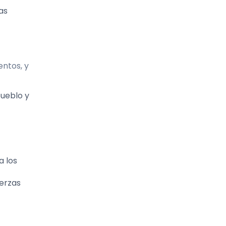
as
entos, y
pueblo y
a los
uerzas