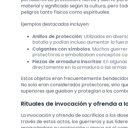
material y significado según la cultura, pero 
peligros tanto físicos como espirituales.
Ejemplos destacados incluyen:
Anillos de protección
: Utilizados en diver
batalla y podían incluso aumentar la fuerz
Colgantes con símbolos
: Muchos guerrer
protectoras o simbolizaban conceptos como
Piezas de armadura inscritas
: En alguna
directamente en la armadura o las armas 
Estos objetos eran frecuentemente bendecidos 
No solo eran considerados protectores, sino q
superiores que guiaban y protegían a los comba
Rituales de invocación y ofrenda a lo
La invocación y ofrenda de sacrificios a los dio
través de estos actos, los guerreros y sus líder
asegurándose su protección y apoyo en el comba