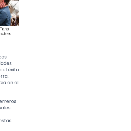
icas
dades
 el éxito
rra,
ia en el
uerreros
uales
estas