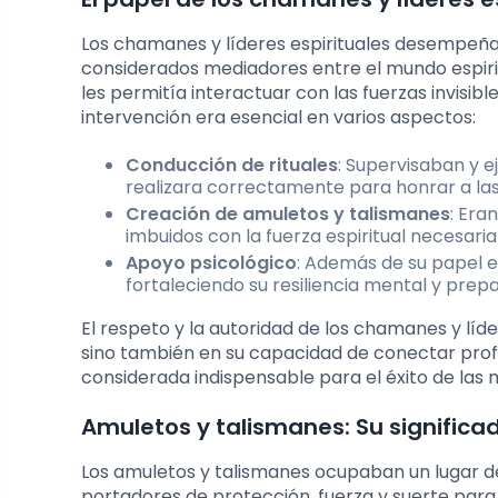
Los chamanes y líderes espirituales desempeñaba
considerados mediadores entre el mundo espirit
les permitía interactuar con las fuerzas invisi
intervención era esencial en varios aspectos:
Conducción de rituales
: Supervisaban y 
realizara correctamente para honrar a las
Creación de amuletos y talismanes
: Era
imbuidos con la fuerza espiritual necesari
Apoyo psicológico
: Además de su papel es
fortaleciendo su resiliencia mental y prep
El respeto y la autoridad de los chamanes y líd
sino también en su capacidad de conectar prof
considerada indispensable para el éxito de las m
Amuletos y talismanes: Su significa
Los amuletos y talismanes ocupaban un lugar de
portadores de protección, fuerza y suerte para