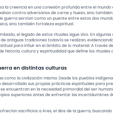
ba la creencia en una conexión profunda entre el mundo e
uchaban contra adversarios de carne y hueso, sino tambié
les de guerra servían como un puente entre estos dos mundo
ica, sino también fortaleza espiritual.
iado, el legado de estos rituales sigue vivo. En algunas 
e antiguas tradiciones todavía se realizan, evidenciando
iritual para influir en el ámbito de lo material. A través d
historia, cultura y espiritualidad que define los rituales 
uerra en distintas culturas
igua como la civilización misma. Desde los pueblos indígen
an desarrollado sus propias prácticas espirituales para p
s se encuentran en la necesidad primordial del ser human
ipios superiores antes de enfrentar las incertidumbres d
ofrecían sacrificios a Ares, el dios de la guerra, buscando