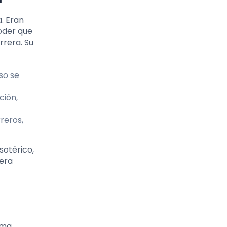
. Eran
oder que
rrera. Su
so se
ción,
reros,
sotérico,
 era
rma,