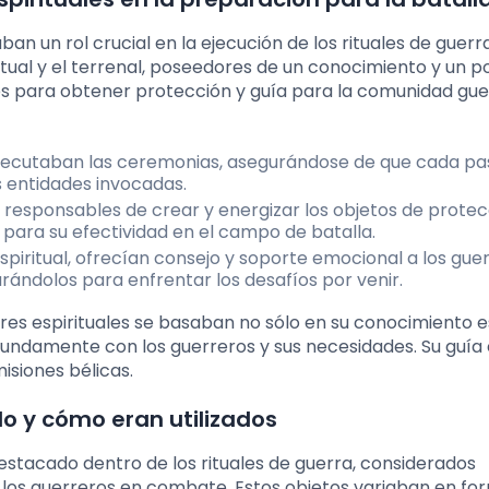
n un rol crucial en la ejecución de los rituales de guerra
ual y el terrenal, poseedores de un conocimiento y un p
bles para obtener protección y guía para la comunidad gue
ejecutaban las ceremonias, asegurándose de que cada pa
 entidades invocadas.
n responsables de crear y energizar los objetos de protec
a para su efectividad en el campo de batalla.
piritual, ofrecían consejo y soporte emocional a los guer
arándolos para enfrentar los desafíos por venir.
eres espirituales se basaban no sólo en su conocimiento e
undamente con los guerreros y sus necesidades. Su guía
isiones bélicas.
do y cómo eran utilizados
stacado dentro de los rituales de guerra, considerados
 los guerreros en combate. Estos objetos variaban en fo