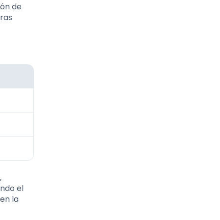
ión de
uras
,
ando el
en la