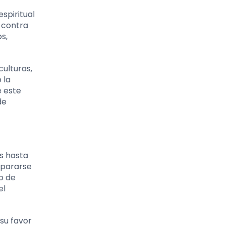
spiritual
n contra
s,
culturas,
 la
e este
de
as hasta
repararse
o de
el
 su favor