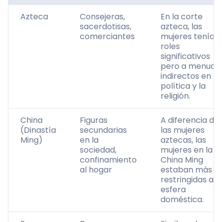
Azteca
Consejeras,
En la corte
sacerdotisas,
azteca, las
comerciantes
mujeres tenían
roles
significativos
pero a menudo
indirectos en la
política y la
religión.
China
Figuras
A diferencia de
(Dinastía
secundarias
las mujeres
Ming)
en la
aztecas, las
sociedad,
mujeres en la
confinamiento
China Ming
al hogar
estaban más
restringidas a l
esfera
doméstica.