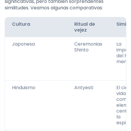
significativas, pero también sorprendentes
similitudes. Veamos algunas comparativas:
Cultura
Ritual de
Simili
vejez
Japonesa
Ceremonias
La
Shinto
impor
del ho
memor
Hinduismo
Antyesti
El cicl
vida y
como
eleme
centra
la
espiri