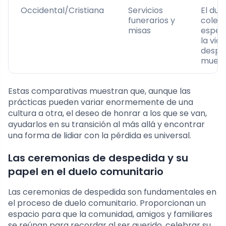
Occidental/Cristiana
Servicios
El due
funerarios y
colect
misas
esper
la vida
despué
muert
Estas comparativas muestran que, aunque las
prácticas pueden variar enormemente de una
cultura a otra, el deseo de honrar a los que se van,
ayudarlos en su transición al más allá y encontrar
una forma de lidiar con la pérdida es universal.
Las ceremonias de despedida y su
papel en el duelo comunitario
Las ceremonias de despedida son fundamentales en
el proceso de duelo comunitario. Proporcionan un
espacio para que la comunidad, amigos y familiares
se reúnan para recordar al ser querido, celebrar su